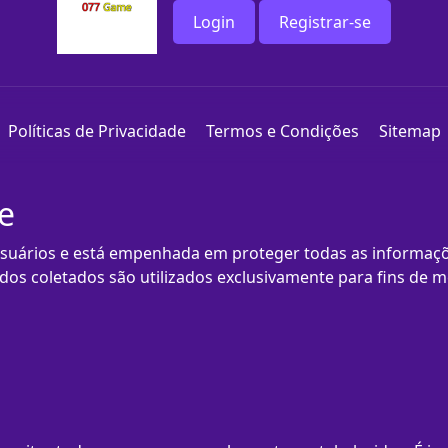
Login
Registrar-se
Políticas de Privacidade
Termos e Condições
Sitemap
de
 usuários e está empenhada em proteger todas as informaçõ
os coletados são utilizados exclusivamente para fins de m