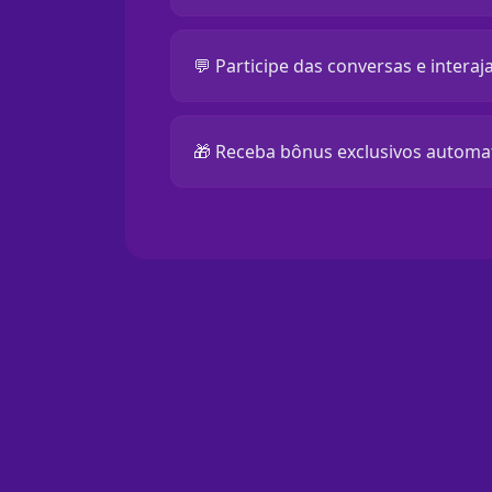
💬 Participe das conversas e interaj
🎁 Receba bônus exclusivos autom