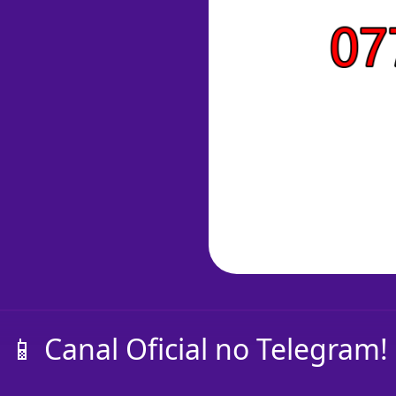
📱 Canal Oficial no Telegram!