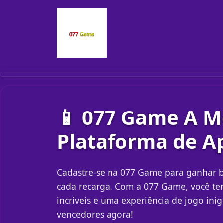
📱 077 Game A M
Plataforma de A
Cadastre-se na 077 Game para ganhar 
cada recarga. Com a 077 Game, você t
incríveis e uma experiência de jogo inig
vencedores agora!