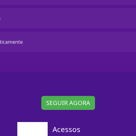
a
aticamente
SEGUIR AGORA
Acessos