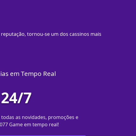
 reputação, tornou-se um dos cassinos mais
cias em Tempo Real
24/7
e todas as novidades, promoções e
 077 Game em tempo real!