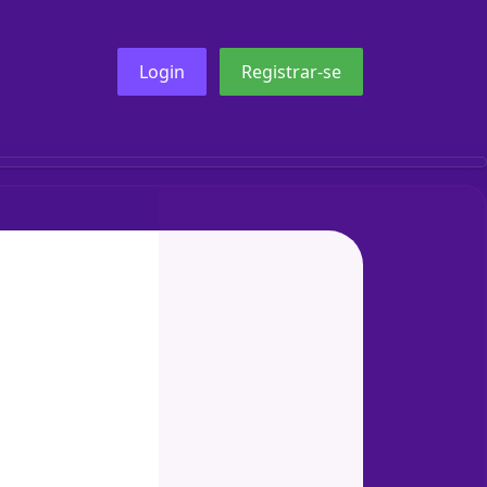
Login
Registrar-se