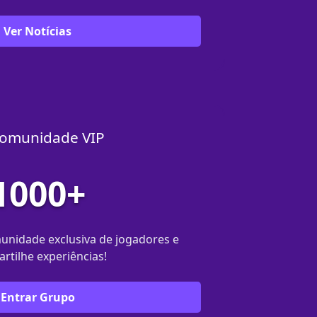
Ver Notícias
Comunidade VIP
1000+
unidade exclusiva de jogadores e
rtilhe experiências!
Entrar Grupo