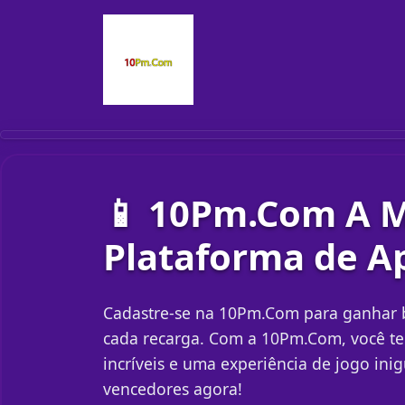
📱 10Pm.Com A 
Plataforma de A
Cadastre-se na 10Pm.Com para ganhar 
cada recarga. Com a 10Pm.Com, você t
incríveis e uma experiência de jogo inig
vencedores agora!