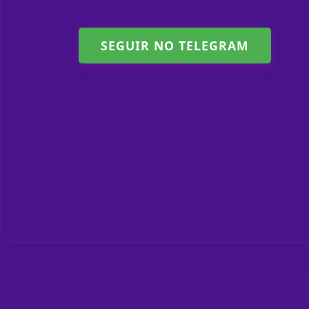
SEGUIR NO TELEGRAM