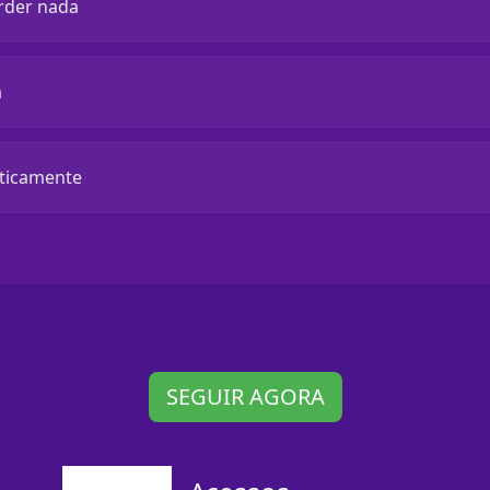
erder nada
a
aticamente
SEGUIR AGORA