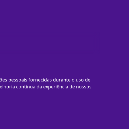
ões pessoais fornecidas durante o uso de
elhoria contínua da experiência de nossos