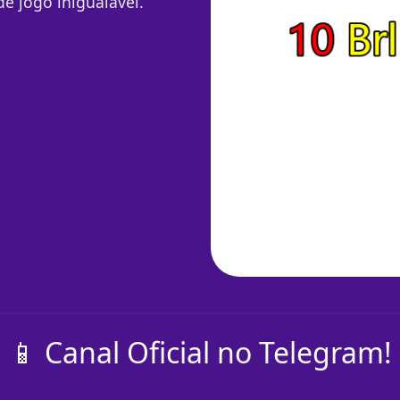
e jogo inigualável.
📱 Canal Oficial no Telegram!