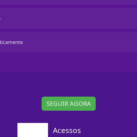
a
aticamente
SEGUIR AGORA
Acessos