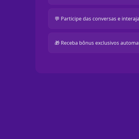
💬 Participe das conversas e interaj
🎁 Receba bônus exclusivos autom