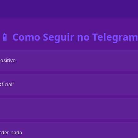
📱 Como Seguir no Telegram
ositivo
ficial"
erder nada