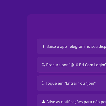
📱 Baixe o app Telegram no seu disp
🔍 Procure por "@10 Brl Com LoginO
👆 Toque em "Entrar" ou "Join"
🔔 Ative as notificações para não p