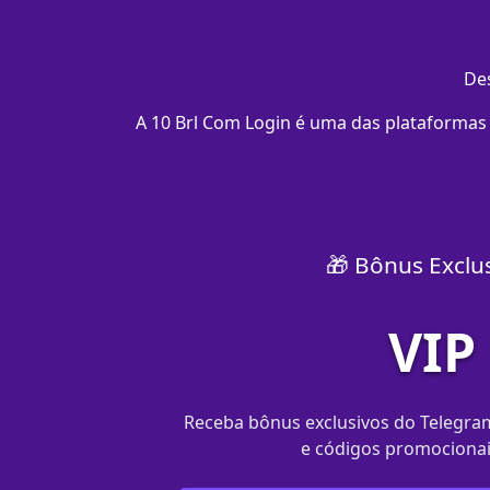
Des
A 10 Brl Com Login é uma das plataformas
🎁 Bônus Exclu
VIP
Receba bônus exclusivos do Telegra
e códigos promocionai