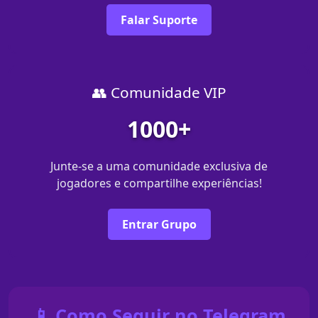
Falar Suporte
👥 Comunidade VIP
1000+
Junte-se a uma comunidade exclusiva de
jogadores e compartilhe experiências!
Entrar Grupo
📱 Como Seguir no Telegram