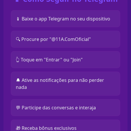
📱 Baixe o app Telegram no seu dispositivo
🔍 Procure por "@11A.ComOficial"
👆 Toque em "Entrar" ou "Join"
🔔 Ative as notificações para não perder
nada
💬 Participe das conversas e interaja
🎁 Receba bônus exclusivos