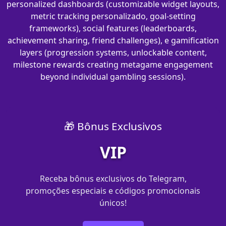
personalized dashboards (customizable widget layouts,
metric tracking personalizado, goal-setting
frameworks), social features (leaderboards,
achievement sharing, friend challenges), e gamification
layers (progression systems, unlockable content,
milestone rewards creating metagame engagement
beyond individual gambling sessions).
🎁 Bônus Exclusivos
VIP
Receba bônus exclusivos do Telegram,
promoções especiais e códigos promocionais
únicos!