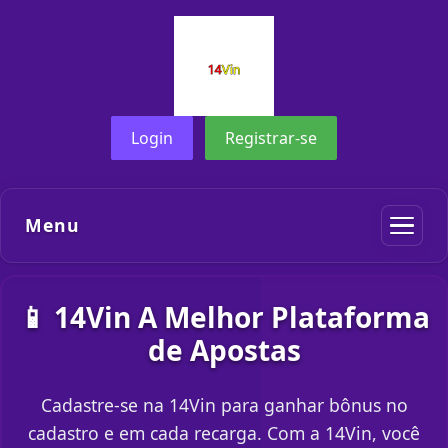
Login
Registrar-se
Menu
📱 14Vin A Melhor Plataforma
de Apostas
Cadastre-se na 14Vin para ganhar bônus no
cadastro e em cada recarga. Com a 14Vin, você