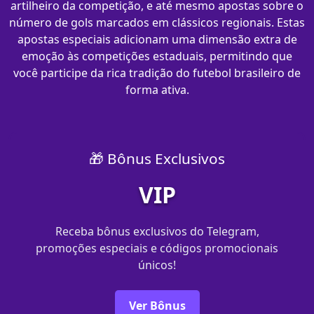
artilheiro da competição, e até mesmo apostas sobre o
número de gols marcados em clássicos regionais. Estas
apostas especiais adicionam uma dimensão extra de
emoção às competições estaduais, permitindo que
você participe da rica tradição do futebol brasileiro de
forma ativa.
🎁 Bônus Exclusivos
VIP
Receba bônus exclusivos do Telegram,
promoções especiais e códigos promocionais
únicos!
Ver Bônus