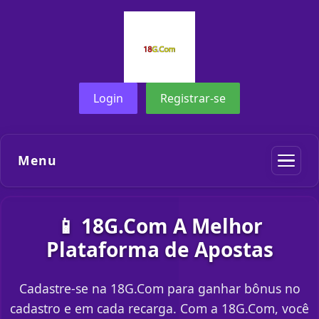
Login
Registrar-se
Menu
📱 18G.Com A Melhor
Plataforma de Apostas
Cadastre-se na 18G.Com para ganhar bônus no
cadastro e em cada recarga. Com a 18G.Com, você