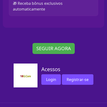
🎁 Receba bônus exclusivos
automaticamente
SEGUIR AGORA
Acessos
Login
Registrar-se