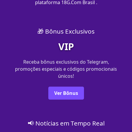
plataforma 18G.Com Brasil .
🎁 Bônus Exclusivos
VIP
Receba bônus exclusivos do Telegram,
promoções especiais e códigos promocionais
únicos!
Ver Bônus
📢 Notícias em Tempo Real