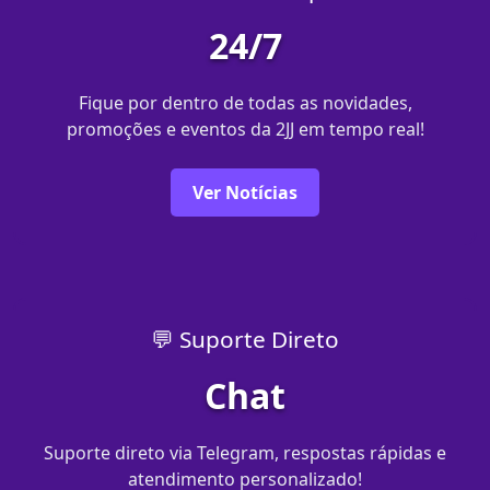
24/7
Fique por dentro de todas as novidades,
promoções e eventos da 2JJ em tempo real!
Ver Notícias
💬 Suporte Direto
Chat
Suporte direto via Telegram, respostas rápidas e
atendimento personalizado!