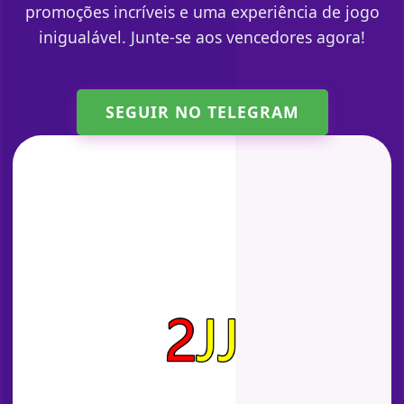
promoções incríveis e uma experiência de jogo
inigualável. Junte-se aos vencedores agora!
SEGUIR NO TELEGRAM