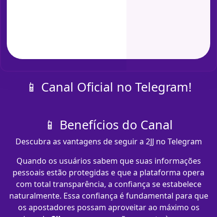
📱 Canal Oficial no Telegram!
📱 Benefícios do Canal
Descubra as vantagens de seguir a 2JJ no Telegram
Quando os usuários sabem que suas informações
pessoais estão protegidas e que a plataforma opera
com total transparência, a confiança se estabelece
naturalmente. Essa confiança é fundamental para que
os apostadores possam aproveitar ao máximo os