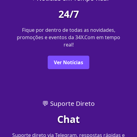
24/7
Fique por dentro de todas as novidades,
promoções e eventos da 34X.Com em tempo
real!
Ver Notícias
💬 Suporte Direto
Chat
Suporte direto via Telegram, respostas rápidas e