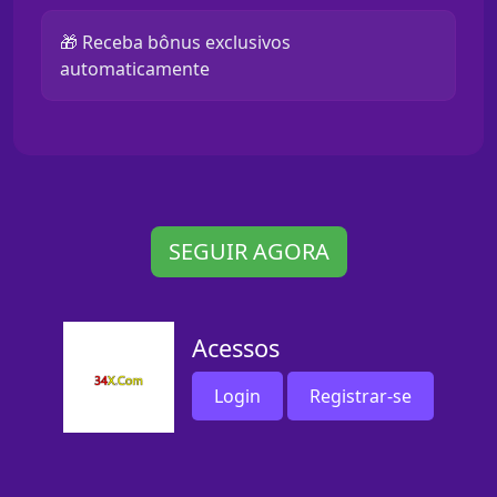
🎁 Receba bônus exclusivos
automaticamente
SEGUIR AGORA
Acessos
Login
Registrar-se