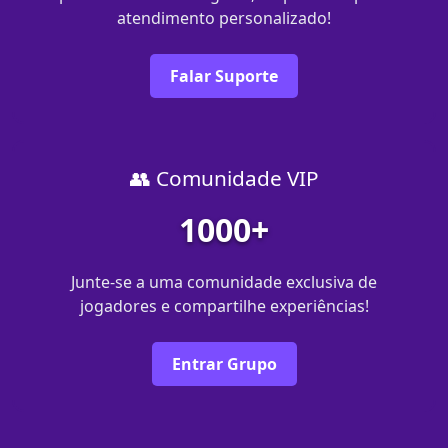
atendimento personalizado!
Falar Suporte
👥 Comunidade VIP
1000+
Junte-se a uma comunidade exclusiva de
jogadores e compartilhe experiências!
Entrar Grupo