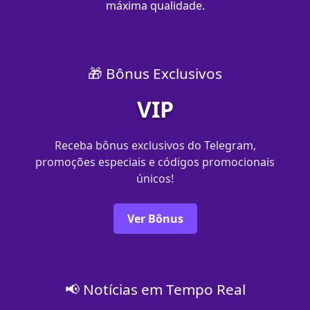
máxima qualidade.
🎁 Bônus Exclusivos
VIP
Receba bônus exclusivos do Telegram,
promoções especiais e códigos promocionais
únicos!
Ver Bônus
📢 Notícias em Tempo Real