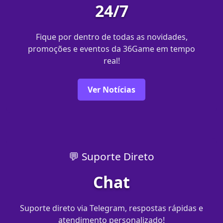
24/7
Fique por dentro de todas as novidades,
promoções e eventos da 36Game em tempo
real!
Ver Notícias
💬 Suporte Direto
Chat
Suporte direto via Telegram, respostas rápidas e
atendimento personalizado!