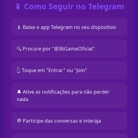
📱 Como Seguir no Telegram
📱 Baixe o app Telegram no seu dispositivo
🔍 Procure por "@36GameOficial"
👆 Toque em "Entrar" ou "Join"
🔔 Ative as notificações para não perder
nada
💬 Participe das conversas e interaja