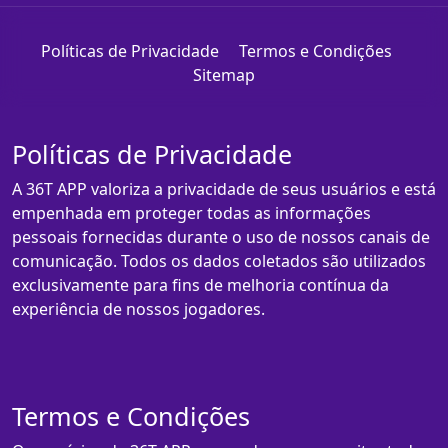
Políticas de Privacidade
Termos e Condições
Sitemap
Políticas de Privacidade
A 36T APP valoriza a privacidade de seus usuários e está
empenhada em proteger todas as informações
pessoais fornecidas durante o uso de nossos canais de
comunicação. Todos os dados coletados são utilizados
exclusivamente para fins de melhoria contínua da
experiência de nossos jogadores.
Termos e Condições