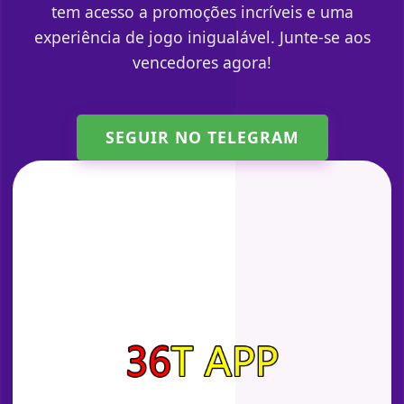
tem acesso a promoções incríveis e uma
experiência de jogo inigualável. Junte-se aos
vencedores agora!
SEGUIR NO TELEGRAM