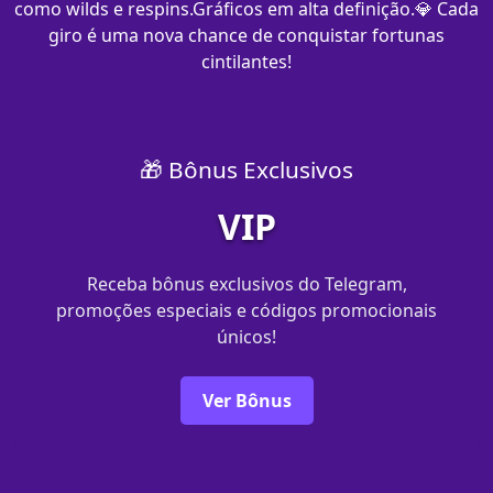
como wilds e respins.Gráficos em alta definição.💎 Cada
giro é uma nova chance de conquistar fortunas
cintilantes!
🎁 Bônus Exclusivos
VIP
Receba bônus exclusivos do Telegram,
promoções especiais e códigos promocionais
únicos!
Ver Bônus