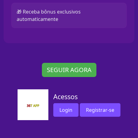
🎁 Receba bônus exclusivos
automaticamente
SEGUIR AGORA
Acessos
Login
Registrar-se