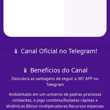
📱 Canal Oficial no Telegram!
📱 Benefícios do Canal
Descubra as vantagens de seguir a 36T APP no
Telegram
Ambientado em um universo de pedras preciosas
cintilantes, o jogo combina:Rodadas rápidas e
dinâmicas.Bônus multiplicadores.Recursos especiais