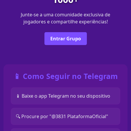
Junte-se a uma comunidade exclusiva de
jogadores e compartilhe experiências!
Entrar Grupo
📱 Como Seguir no Telegram
📱 Baixe o app Telegram no seu dispositivo
🔍 Procure por "@3831 PlataformaOficial"