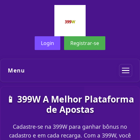
Login
Registrar-se
Menu
📱 399W A Melhor Plataforma
de Apostas
Cadastre-se na 399W para ganhar bônus no
cadastro e em cada recarga. Com a 399W, você