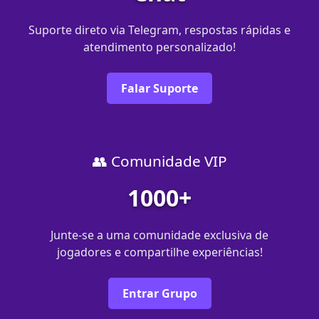
Suporte direto via Telegram, respostas rápidas e
atendimento personalizado!
Falar Suporte
👥 Comunidade VIP
1000+
Junte-se a uma comunidade exclusiva de
jogadores e compartilhe experiências!
Entrar Grupo