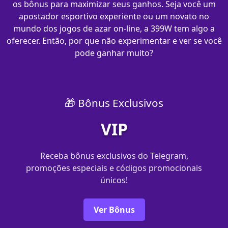
os bônus para maximizar seus ganhos. Seja você um
apostador esportivo experiente ou um novato no
mundo dos jogos de azar on-line, a 399W tem algo a
oferecer. Então, por que não experimentar e ver se você
pode ganhar muito?
🎁 Bônus Exclusivos
VIP
Receba bônus exclusivos do Telegram,
promoções especiais e códigos promocionais
únicos!
Ver Bônus