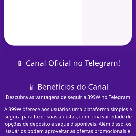
📱 Canal Oficial no Telegram!
📱 Benefícios do Canal
Descubra as vantagens de seguir a 399W no Telegram
A 399W oferece aos usuários uma plataforma simples e
segura para fazer suas apostas, com uma variedade de
opções de depósito e saque disponíveis. Além disso, os
usuários podem aproveitar as ofertas promocionais e