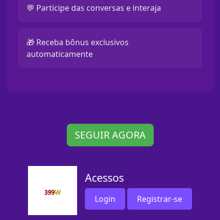
💬 Participe das conversas e interaja
🎁 Receba bônus exclusivos
automaticamente
SEGUIR AGORA
Acessos
Login
Registrar-se