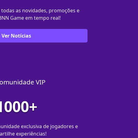
e todas as novidades, promoções e
 3NN Game em tempo real!
Ver Notícias
Comunidade VIP
1000+
unidade exclusiva de jogadores e
rtilhe experiências!