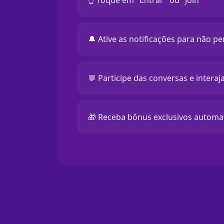
👆 Toque em "Entrar" ou "Join"
🔔 Ative as notificações para não p
💬 Participe das conversas e interaj
🎁 Receba bônus exclusivos autom