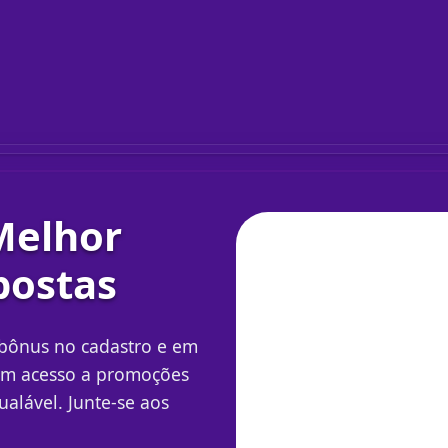
Melhor
postas
bônus no cadastro e em
em acesso a promoções
ualável. Junte-se aos