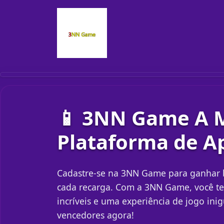
📱 3NN Game A 
Plataforma de A
Cadastre-se na 3NN Game para ganhar 
cada recarga. Com a 3NN Game, você t
incríveis e uma experiência de jogo inig
vencedores agora!