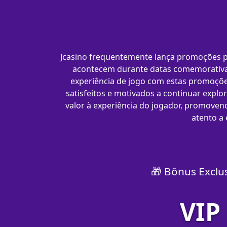
Jcasino frequentemente lança promoções po
acontecem durante datas comemorativas 
experiência de jogo com estas promoçõe
satisfeitos e motivados a continuar exp
valor à experiência do jogador, promoven
atento a
🎁 Bônus Exclu
VIP