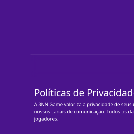
Políticas de Privacida
A 3NN Game valoriza a privacidade de seus
nossos canais de comunicação. Todos os dad
jogadores.