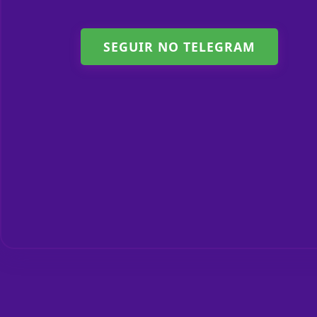
SEGUIR NO TELEGRAM