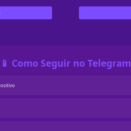
e
📱 Como Seguir no Telegram
ositivo
"