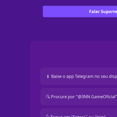
Falar Suport
📱 Baixe o app Telegram no seu disp
🔍 Procure por "@3NN GameOficial