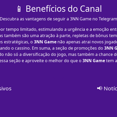
📱 Benefícios do Canal
Descubra as vantagens de seguir a 3NN Game no Telegra
r tempo limitado, estimulando a urgência e a emoção ent
também são uma atração à parte, repletas de bônus temát
s estratégicas, o
3NN Game
não apenas atrai novos joga
lorando o cassino. Em suma, a seção de promoções do
3NN 
do não só a diversificação do jogo, mas também a chance 
 essa seção e aproveite o melhor do que o
3NN Game
tem a
sivos
📢 Notí