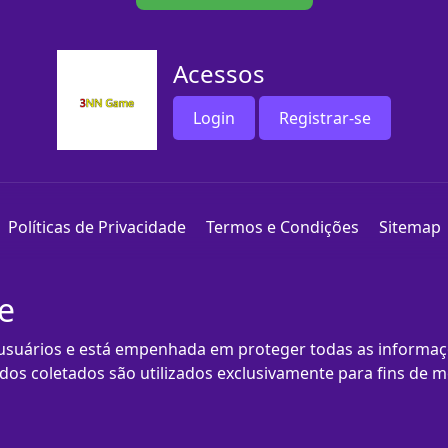
Acessos
Login
Registrar-se
Políticas de Privacidade
Termos e Condições
Sitemap
de
 usuários e está empenhada em proteger todas as informaç
os coletados são utilizados exclusivamente para fins de m