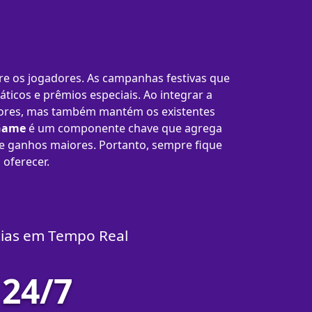
m
re os jogadores. As campanhas festivas que
icos e prêmios especiais. Ao integrar a
dores, mas também mantém os existentes
Game
é um componente chave que agrega
de ganhos maiores. Portanto, sempre fique
 oferecer.
cias em Tempo Real
24/7