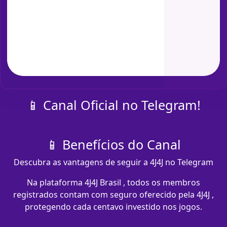
📱 Canal Oficial no Telegram!
📱 Benefícios do Canal
Descubra as vantagens de seguir a 4J4J no Telegram
Na plataforma 4J4J Brasil , todos os membros
registrados contam com seguro oferecido pela 4J4J ,
protegendo cada centavo investido nos jogos.