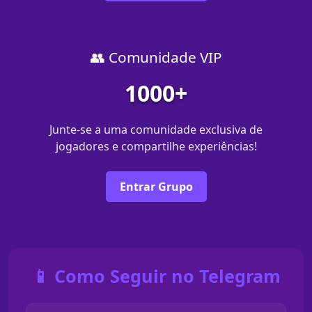
👥 Comunidade VIP
1000+
Junte-se a uma comunidade exclusiva de
jogadores e compartilhe experiências!
Entrar Grupo
📱 Como Seguir no Telegram