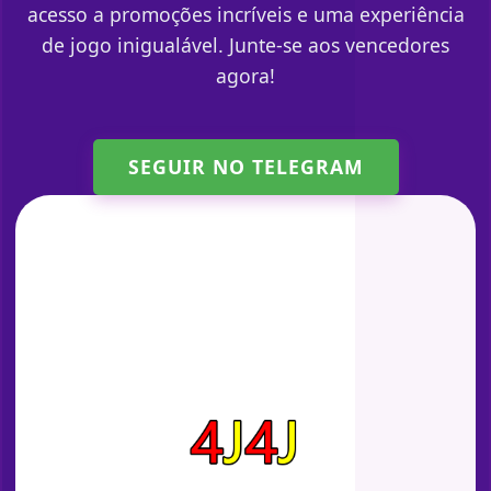
acesso a promoções incríveis e uma experiência
de jogo inigualável. Junte-se aos vencedores
agora!
SEGUIR NO TELEGRAM