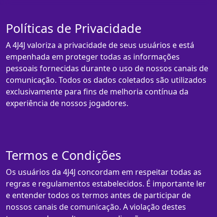
Políticas de Privacidade
A 4J4J valoriza a privacidade de seus usuários e está
empenhada em proteger todas as informações
pessoais fornecidas durante o uso de nossos canais de
comunicação. Todos os dados coletados são utilizados
exclusivamente para fins de melhoria contínua da
experiência de nossos jogadores.
Termos e Condições
Os usuários da 4J4J concordam em respeitar todas as
regras e regulamentos estabelecidos. É importante ler
e entender todos os termos antes de participar de
nossos canais de comunicação. A violação destes