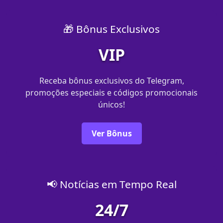
🎁 Bônus Exclusivos
VIP
Receba bônus exclusivos do Telegram,
promoções especiais e códigos promocionais
únicos!
Ver Bônus
📢 Notícias em Tempo Real
24/7