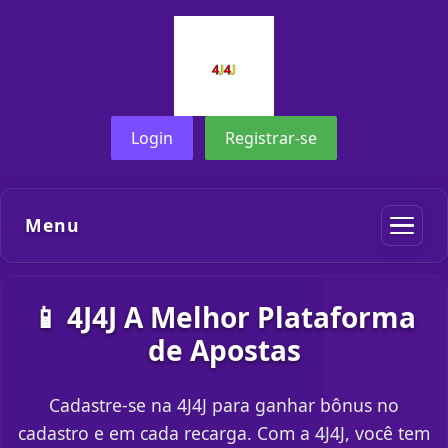
Login
Registrar-se
Menu
📱 4J4J A Melhor Plataforma
de Apostas
Cadastre-se na 4J4J para ganhar bônus no
cadastro e em cada recarga. Com a 4J4J, você tem