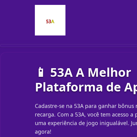
📱 53A A Melhor
Plataforma de A
Cadastre-se na 53A para ganhar bônus 
recarga. Com a 53A, você tem acesso a 
uma experiência de jogo inigualável. J
agora!