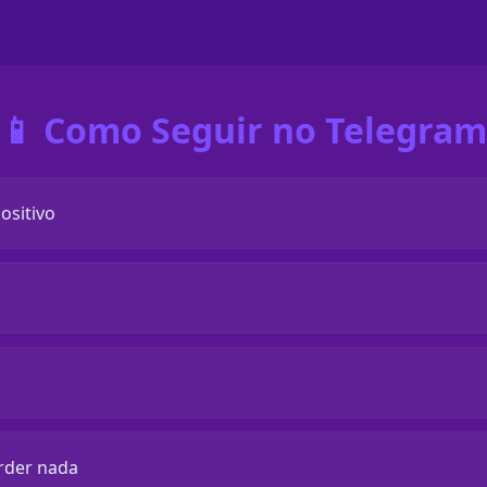
📱 Como Seguir no Telegram
ositivo
erder nada