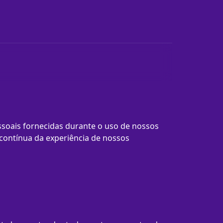
ssoais fornecidas durante o uso de nossos
 contínua da experiência de nossos