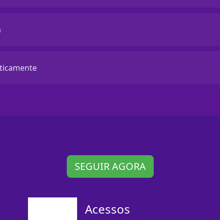
a
aticamente
SEGUIR AGORA
Acessos