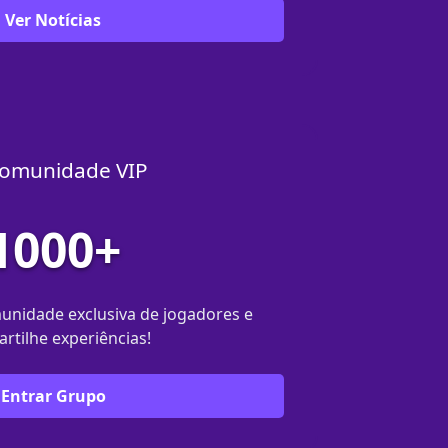
Ver Notícias
Comunidade VIP
1000+
unidade exclusiva de jogadores e
rtilhe experiências!
Entrar Grupo