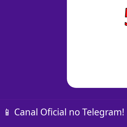
📱 Canal Oficial no Telegram!