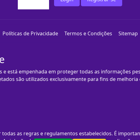
Políticas de Privacidade
Termos e Condições
Sitemap
de
ios e está empenhada em proteger todas as informações pe
tados são utilizados exclusivamente para fins de melhoria
todas as regras e regulamentos estabelecidos. É importan