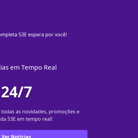
completa 53E espera por você!
cias em Tempo Real
24/7
e todas as novidades, promoções e
 da 53E em tempo real!
Ver Notícias