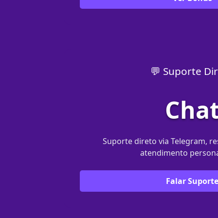
💬 Suporte Di
Cha
Suporte direto via Telegram, r
atendimento persona
Falar Suport