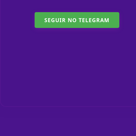
SEGUIR NO TELEGRAM