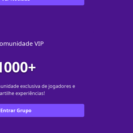
Comunidade VIP
1000+
unidade exclusiva de jogadores e
rtilhe experiências!
Entrar Grupo