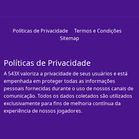
Políticas de Privacidade
Termos e Condições
Sitemap
Políticas de Privacidade
A 543X valoriza a privacidade de seus usuários e está
empenhada em proteger todas as informações
pessoais fornecidas durante o uso de nossos canais de
comunicação. Todos os dados coletados são utilizados
exclusivamente para fins de melhoria contínua da
experiência de nossos jogadores.