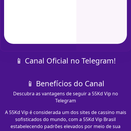
📱 Canal Oficial no Telegram!
📱 Benefícios do Canal
Descubra as vantagens de seguir a 55Kd Vip no
Telegram
A 55Kd Vip é considerada um dos sites de cassino mais
sofisticados do mundo, com a 55Kd Vip Brasil
estabelecendo padrões elevados por meio de sua