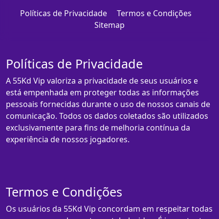
Políticas de Privacidade
Termos e Condições
Sitemap
Políticas de Privacidade
A 55Kd Vip valoriza a privacidade de seus usuários e
está empenhada em proteger todas as informações
pessoais fornecidas durante o uso de nossos canais de
comunicação. Todos os dados coletados são utilizados
exclusivamente para fins de melhoria contínua da
experiência de nossos jogadores.
Termos e Condições
Os usuários da 55Kd Vip concordam em respeitar todas