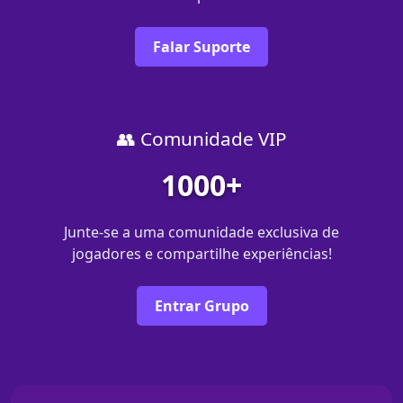
Falar Suporte
👥 Comunidade VIP
1000+
Junte-se a uma comunidade exclusiva de
jogadores e compartilhe experiências!
Entrar Grupo