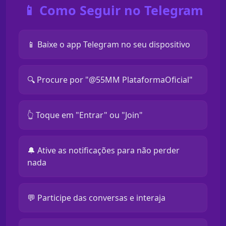
📱 Como Seguir no Telegram
📱 Baixe o app Telegram no seu dispositivo
🔍 Procure por "@55MM PlataformaOficial"
👆 Toque em "Entrar" ou "Join"
🔔 Ative as notificações para não perder
nada
💬 Participe das conversas e interaja