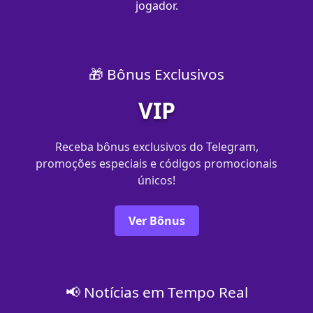
jogador.
🎁 Bônus Exclusivos
VIP
Receba bônus exclusivos do Telegram,
promoções especiais e códigos promocionais
únicos!
Ver Bônus
📢 Notícias em Tempo Real