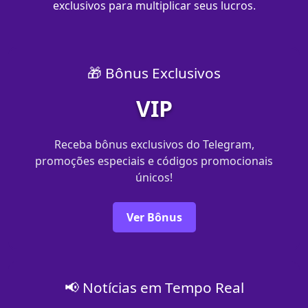
exclusivos para multiplicar seus lucros.
🎁 Bônus Exclusivos
VIP
Receba bônus exclusivos do Telegram,
promoções especiais e códigos promocionais
únicos!
Ver Bônus
📢 Notícias em Tempo Real