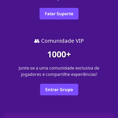
Falar Suporte
👥 Comunidade VIP
1000+
Junte-se a uma comunidade exclusiva de
jogadores e compartilhe experiências!
Entrar Grupo