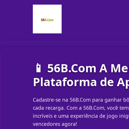
📱 56B.Com A Me
Plataforma de A
Cadastre-se na 56B.Com para ganhar b
cada recarga. Com a 56B.Com, você te
incríveis e uma experiência de jogo inig
vencedores agora!