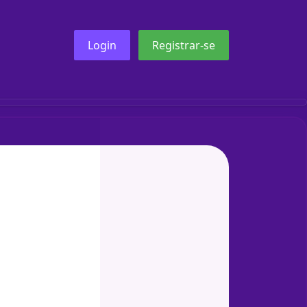
Login
Registrar-se