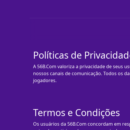
Políticas de Privacida
A 56B.Com valoriza a privacidade de seus u
nossos canais de comunicação. Todos os dad
jogadores.
Termos e Condições
Os usuários da 56B.Com concordam em respe