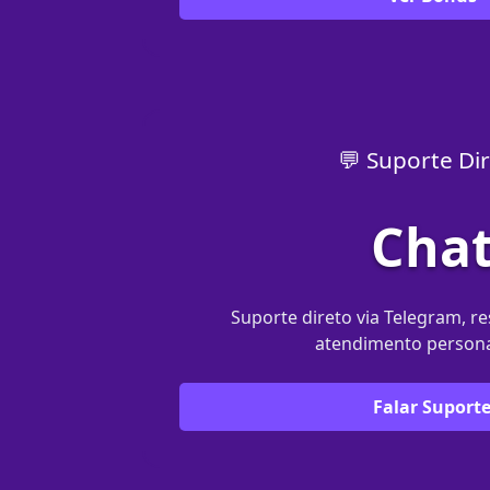
💬 Suporte Di
Cha
Suporte direto via Telegram, r
atendimento persona
Falar Suport