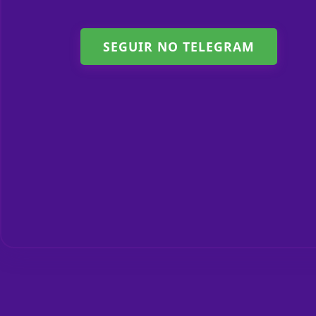
SEGUIR NO TELEGRAM