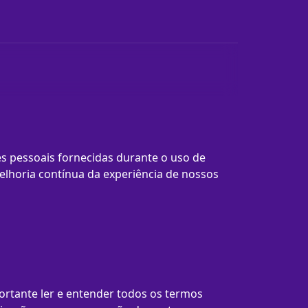
s pessoais fornecidas durante o uso de
elhoria contínua da experiência de nossos
rtante ler e entender todos os termos