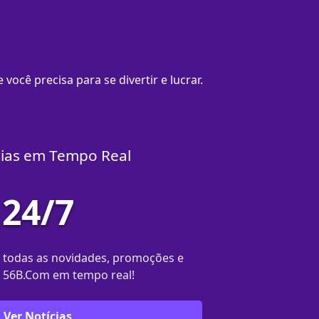
cê precisa para se divertir e lucrar.
cias em Tempo Real
24/7
e todas as novidades, promoções e
 56B.Com em tempo real!
Ver Notícias