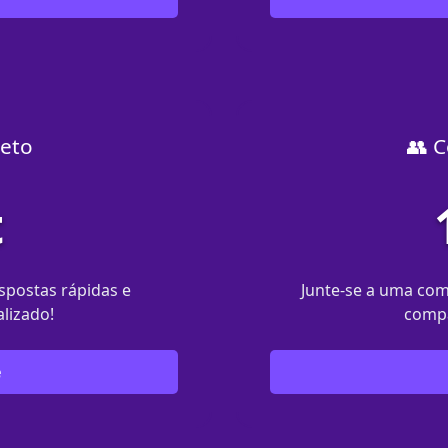
reto
👥 
t
espostas rápidas e
Junte-se a uma com
lizado!
compa
e