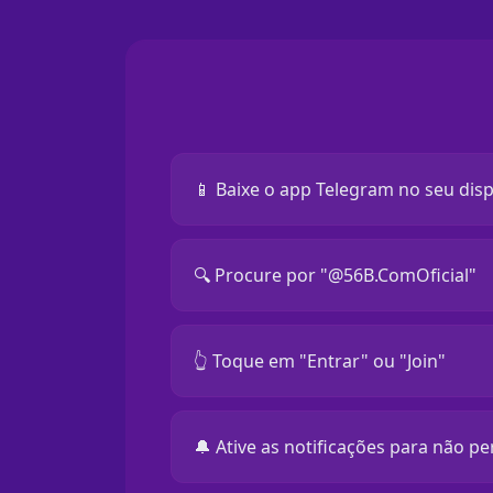
📱 Baixe o app Telegram no seu disp
🔍 Procure por "@56B.ComOficial"
👆 Toque em "Entrar" ou "Join"
🔔 Ative as notificações para não p