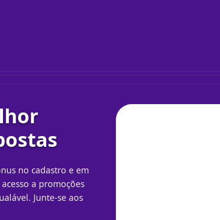
lhor
postas
ônus no cadastro e em
m acesso a promoções
ualável. Junte-se aos