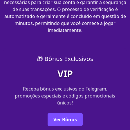
necessárias para criar sua conta e garantir a segurança
de suas transações. O processo de verificação é
automatizado e geralmente é concluído em questão de
minutos, permitindo que você comece a jogar
imediatamente.
🎁 Bônus Exclusivos
VIP
Receba bônus exclusivos do Telegram,
promoções especiais e códigos promocionais
únicos!
Ver Bônus