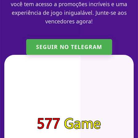
você tem acesso a promoções incríveis e uma
experiência de jogo inigualável. Junte-se aos
vencedores agora!
SEGUIR NO TELEGRAM