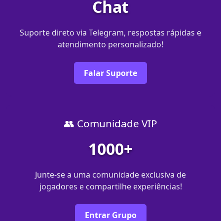
Chat
Suporte direto via Telegram, respostas rápidas e
atendimento personalizado!
Falar Suporte
👥 Comunidade VIP
1000+
Junte-se a uma comunidade exclusiva de
jogadores e compartilhe experiências!
Entrar Grupo