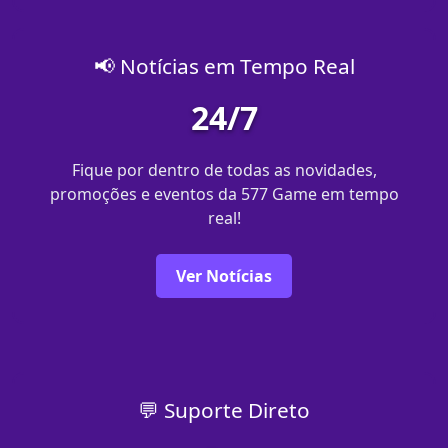
📢 Notícias em Tempo Real
24/7
Fique por dentro de todas as novidades,
promoções e eventos da 577 Game em tempo
real!
Ver Notícias
💬 Suporte Direto