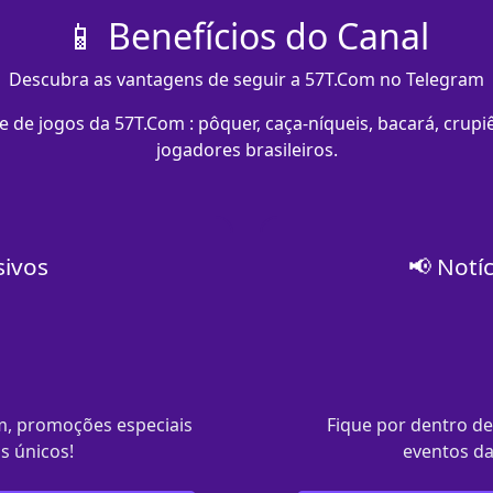
📱 Benefícios do Canal
Descubra as vantagens de seguir a 57T.Com no Telegram
de jogos da 57T.Com : pôquer, caça-níqueis, bacará, crupi
jogadores brasileiros.
sivos
📢 Notí
m, promoções especiais
Fique por dentro d
s únicos!
eventos da