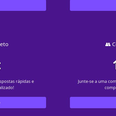
reto
👥 
t
espostas rápidas e
Junte-se a uma com
lizado!
compa
e