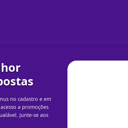
lhor
postas
nus no cadastro e em
 acesso a promoções
ualável. Junte-se aos