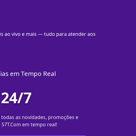
ês ao vivo e mais — tudo para atender aos
cias em Tempo Real
24/7
e todas as novidades, promoções e
 57T.Com em tempo real!