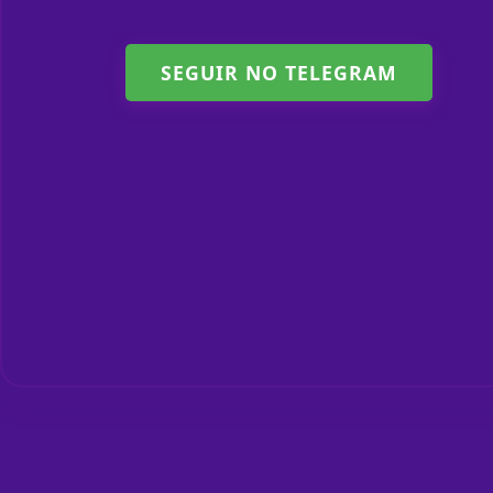
SEGUIR NO TELEGRAM