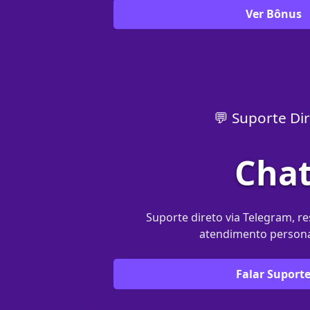
Ver Bônus
💬 Suporte Di
Cha
Suporte direto via Telegram, r
atendimento persona
Falar Suport