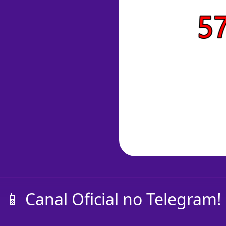
📱 Canal Oficial no Telegram!