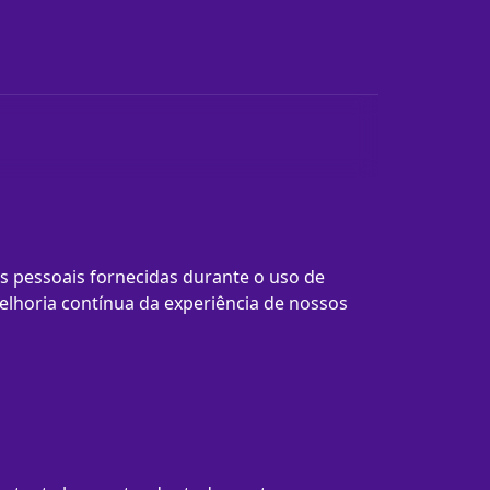
s pessoais fornecidas durante o uso de
elhoria contínua da experiência de nossos