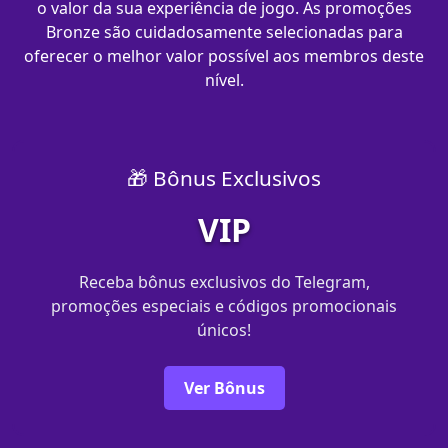
o valor da sua experiência de jogo. As promoções
Bronze são cuidadosamente selecionadas para
oferecer o melhor valor possível aos membros deste
nível.
🎁 Bônus Exclusivos
VIP
Receba bônus exclusivos do Telegram,
promoções especiais e códigos promocionais
únicos!
Ver Bônus