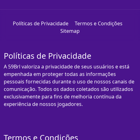
Políticas de Privacidade
Termos e Condições
Sitemap
Políticas de Privacidade
A 59Brl valoriza a privacidade de seus usuários e está
empenhada em proteger todas as informações
pessoais fornecidas durante o uso de nossos canais de
comunicação. Todos os dados coletados são utilizados
exclusivamente para fins de melhoria contínua da
experiência de nossos jogadores.
Termos e Condições