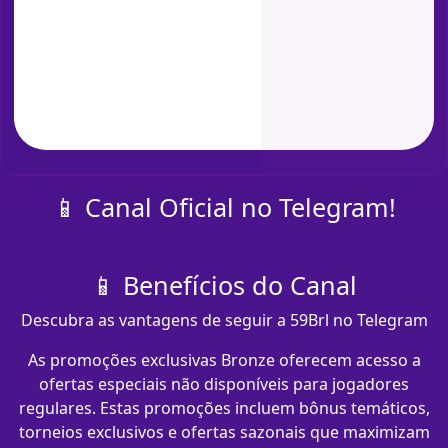
📱 Canal Oficial no Telegram!
📱 Benefícios do Canal
Descubra as vantagens de seguir a 59Brl no Telegram
As promoções exclusivas Bronze oferecem acesso a
ofertas especiais não disponíveis para jogadores
regulares. Estas promoções incluem bônus temáticos,
torneios exclusivos e ofertas sazonais que maximizam