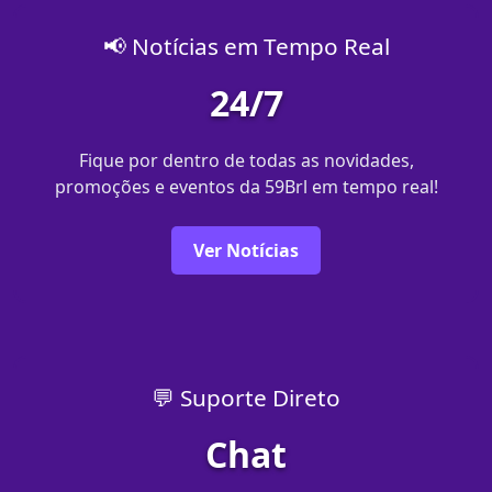
📢 Notícias em Tempo Real
24/7
Fique por dentro de todas as novidades,
promoções e eventos da 59Brl em tempo real!
Ver Notícias
💬 Suporte Direto
Chat