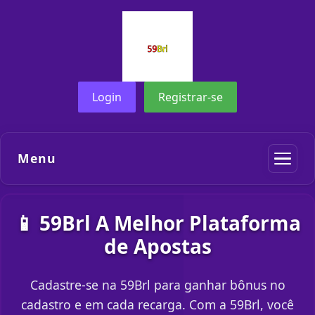
Login
Registrar-se
Menu
📱 59Brl A Melhor Plataforma
de Apostas
Cadastre-se na 59Brl para ganhar bônus no
cadastro e em cada recarga. Com a 59Brl, você