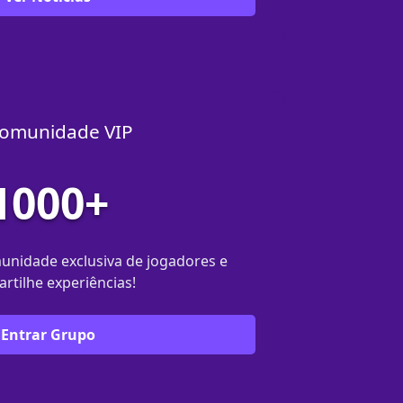
Comunidade VIP
1000+
unidade exclusiva de jogadores e
rtilhe experiências!
Entrar Grupo