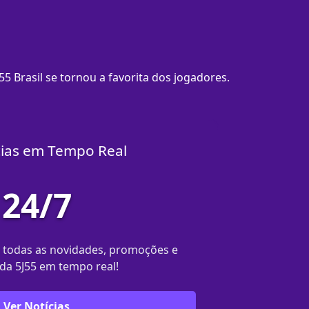
 Brasil se tornou a favorita dos jogadores.
cias em Tempo Real
24/7
e todas as novidades, promoções e
da 5J55 em tempo real!
Ver Notícias