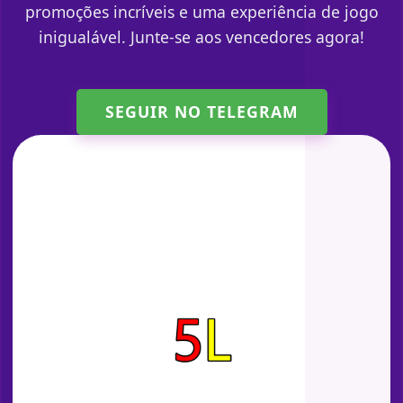
promoções incríveis e uma experiência de jogo
inigualável. Junte-se aos vencedores agora!
SEGUIR NO TELEGRAM