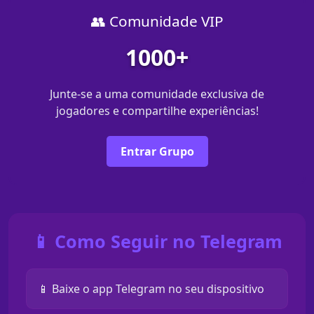
👥 Comunidade VIP
1000+
Junte-se a uma comunidade exclusiva de
jogadores e compartilhe experiências!
Entrar Grupo
📱 Como Seguir no Telegram
📱 Baixe o app Telegram no seu dispositivo