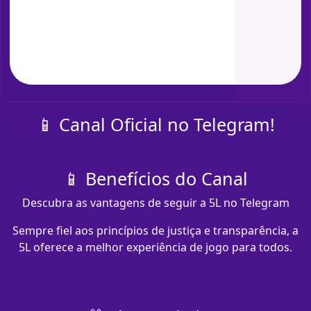
📱 Canal Oficial no Telegram!
📱 Benefícios do Canal
Descubra as vantagens de seguir a 5L no Telegram
Sempre fiel aos princípios de justiça e transparência, a
5L oferece a melhor experiência de jogo para todos.