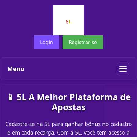
Login
Registrar-se
Menu
📱 5L A Melhor Plataforma de
Apostas
Cadastre-se na 5L para ganhar bônus no cadastro
e em cada recarga. Com a 5L, você tem acesso a