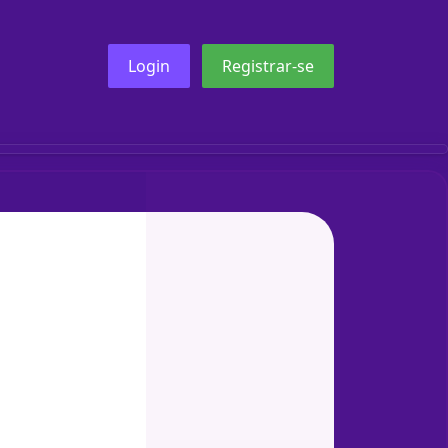
Login
Registrar-se