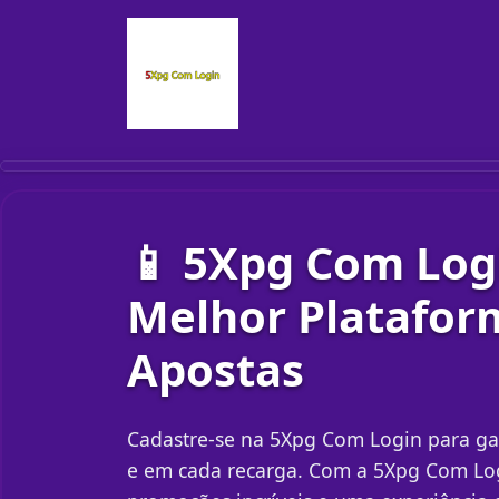
📱 5Xpg Com Log
Melhor Platafor
Apostas
Cadastre-se na 5Xpg Com Login para g
e em cada recarga. Com a 5Xpg Com Log