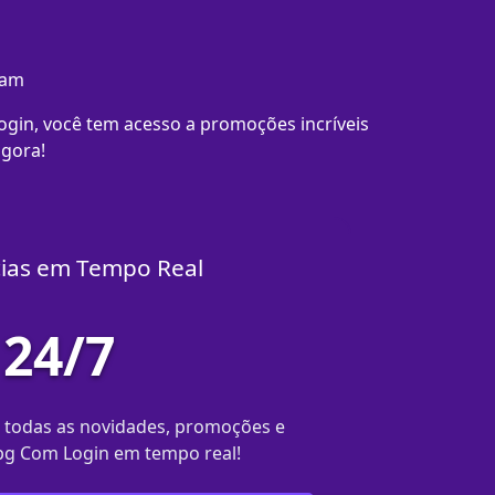
ram
gin, você tem acesso a promoções incríveis
agora!
cias em Tempo Real
24/7
e todas as novidades, promoções e
pg Com Login em tempo real!