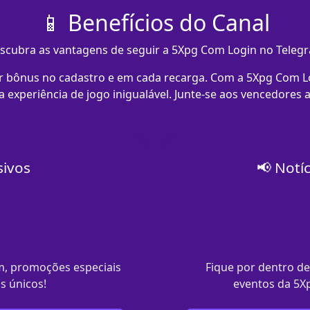
📱 Benefícios do Canal
scubra as vantagens de seguir a 5Xpg Com Login no Teleg
 bônus no cadastro e em cada recarga. Com a 5Xpg Com Lo
 experiência de jogo inigualável. Junte-se aos vencedores 
sivos
📢 Notí
m, promoções especiais
Fique por dentro d
s únicos!
eventos da 5X