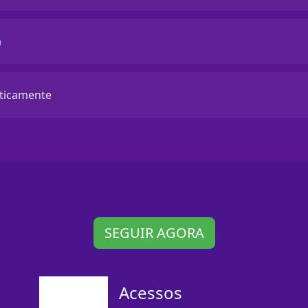
a
aticamente
SEGUIR AGORA
Acessos