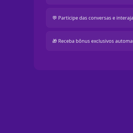
💬 Participe das conversas e interaj
🎁 Receba bônus exclusivos autom