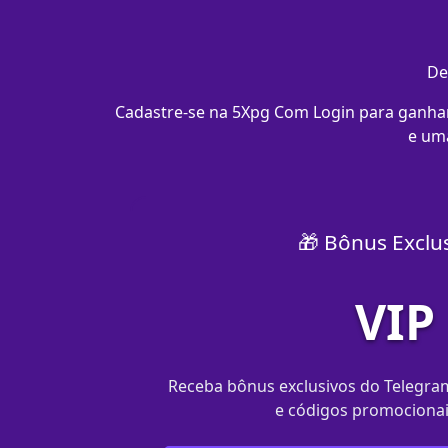
De
Cadastre-se na 5Xpg Com Login para ganhar
e uma
🎁 Bônus Exclu
VIP
Receba bônus exclusivos do Telegra
e códigos promocionai