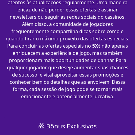
atentos às atualizações regularmente. Uma maneira
eficaz de não perder essas ofertas é assinar
newsletters ou seguir as redes sociais do cassinos.
Além disso, a comunidade de jogadores
frequentemente compartilha dicas sobre como e
quando tirar o máximo proveito das ofertas especiais.
Para concluir, as ofertas especiais no
5Xt
não apenas
enriquecem a experiência de jogo, mas também
proporcionam mais oportunidades de ganhar. Para
qualquer jogador que deseje aumentar suas chances
de sucesso, é vital aproveitar essas promoções e
conhecer bem os detalhes que as envolvem. Dessa
forma, cada sessão de jogo pode se tornar mais
emocionante e potencialmente lucrativa.
🎁 Bônus Exclusivos