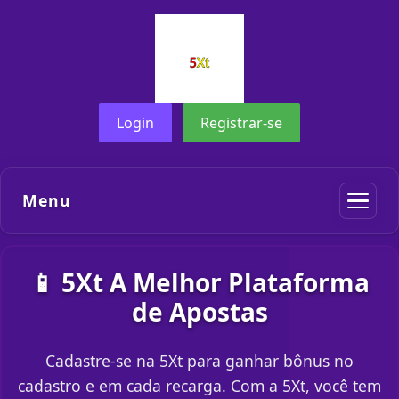
Login
Registrar-se
Menu
📱 5Xt A Melhor Plataforma
de Apostas
Cadastre-se na 5Xt para ganhar bônus no
cadastro e em cada recarga. Com a 5Xt, você tem