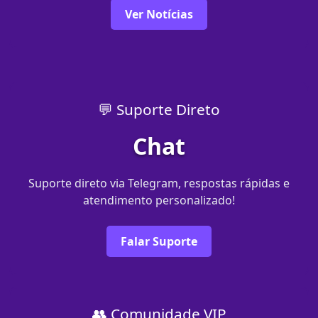
Ver Notícias
💬 Suporte Direto
Chat
Suporte direto via Telegram, respostas rápidas e
atendimento personalizado!
Falar Suporte
👥 Comunidade VIP