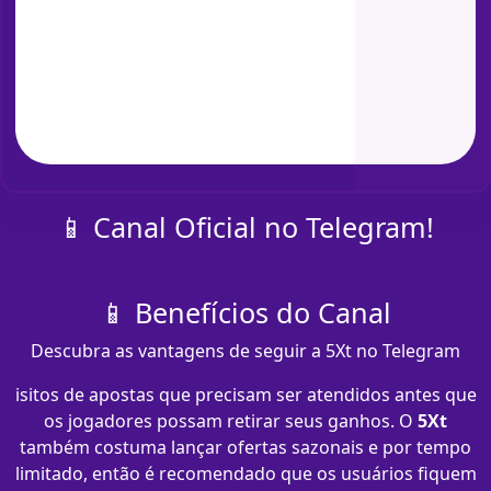
📱 Canal Oficial no Telegram!
📱 Benefícios do Canal
Descubra as vantagens de seguir a 5Xt no Telegram
isitos de apostas que precisam ser atendidos antes que
os jogadores possam retirar seus ganhos. O
5Xt
também costuma lançar ofertas sazonais e por tempo
limitado, então é recomendado que os usuários fiquem