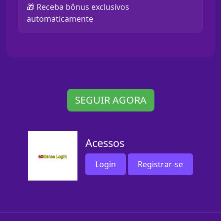
🎁 Receba bônus exclusivos
automaticamente
SEGUIR AGORA
Acessos
Login
Registrar-se