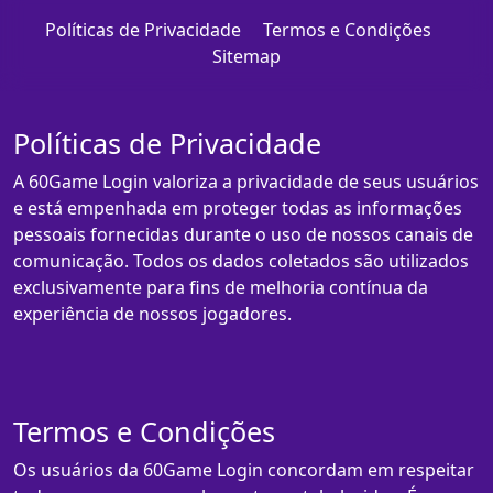
Políticas de Privacidade
Termos e Condições
Sitemap
Políticas de Privacidade
A 60Game Login valoriza a privacidade de seus usuários
e está empenhada em proteger todas as informações
pessoais fornecidas durante o uso de nossos canais de
comunicação. Todos os dados coletados são utilizados
exclusivamente para fins de melhoria contínua da
experiência de nossos jogadores.
Termos e Condições
Os usuários da 60Game Login concordam em respeitar