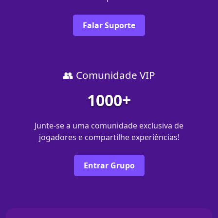
Falar Suporte
👥 Comunidade VIP
1000+
Junte-se a uma comunidade exclusiva de
jogadores e compartilhe experiências!
Entrar Grupo