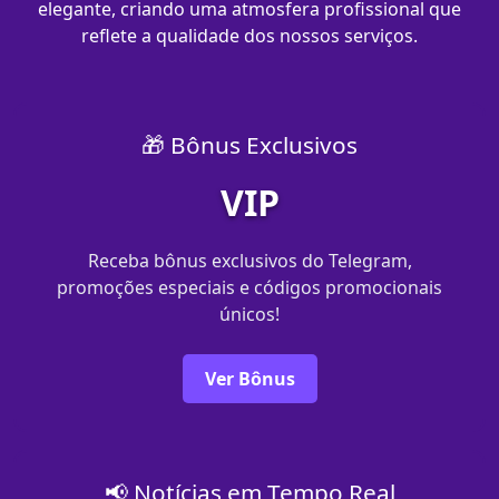
elegante, criando uma atmosfera profissional que
reflete a qualidade dos nossos serviços.
🎁 Bônus Exclusivos
VIP
Receba bônus exclusivos do Telegram,
promoções especiais e códigos promocionais
únicos!
Ver Bônus
📢 Notícias em Tempo Real