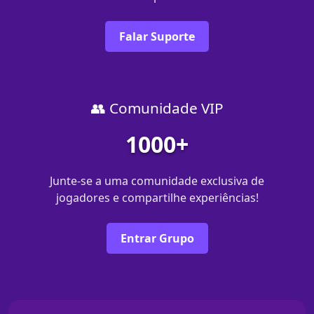
Falar Suporte
👥 Comunidade VIP
1000+
Junte-se a uma comunidade exclusiva de
jogadores e compartilhe experiências!
Entrar Grupo