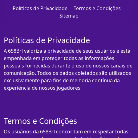
Políticas de Privacidade
Termos e Condições
Sitemap
Políticas de Privacidade
A 658Brl valoriza a privacidade de seus usuários e está
empenhada em proteger todas as informações
pessoais fornecidas durante o uso de nossos canais de
comunicação. Todos os dados coletados são utilizados
exclusivamente para fins de melhoria contínua da
experiência de nossos jogadores.
Termos e Condições
Os usuários da 658Brl concordam em respeitar todas