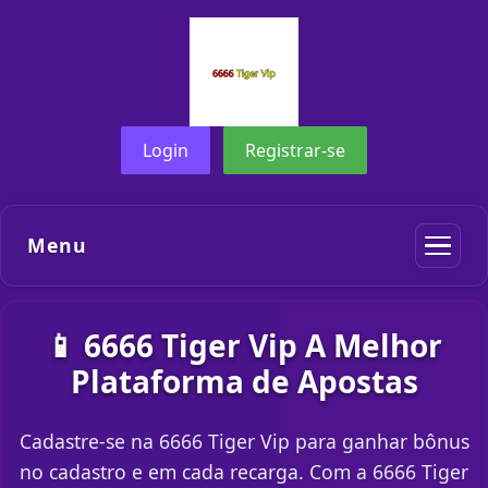
Login
Registrar-se
Menu
📱 6666 Tiger Vip A Melhor
Plataforma de Apostas
Cadastre-se na 6666 Tiger Vip para ganhar bônus
no cadastro e em cada recarga. Com a 6666 Tiger