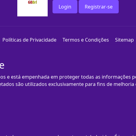
Login
Registrar-se
Políticas de Privacidade
Termos e Condições
Sitemap
de
ários e está empenhada em proteger todas as informações p
tados são utilizados exclusivamente para fins de melhoria