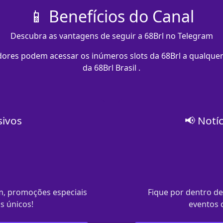
📱 Benefícios do Canal
Descubra as vantagens de seguir a 68Brl no Telegram
ores podem acessar os inúmeros slots da 68Brl a qualquer 
da 68Brl Brasil .
sivos
📢 Notí
m, promoções especiais
Fique por dentro d
s únicos!
eventos 