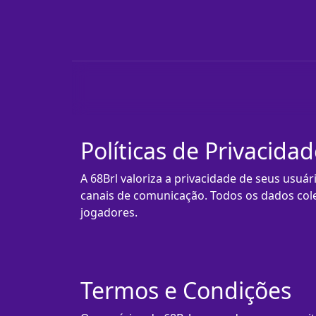
Políticas de Privacida
A 68Brl valoriza a privacidade de seus usu
canais de comunicação. Todos os dados cole
jogadores.
Termos e Condições