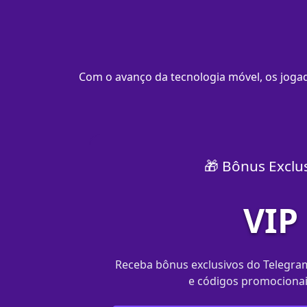
Com o avanço da tecnologia móvel, os jogad
🎁 Bônus Exclu
VIP
Receba bônus exclusivos do Telegra
e códigos promocionai