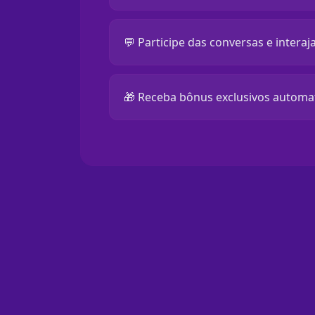
💬 Participe das conversas e interaj
🎁 Receba bônus exclusivos autom