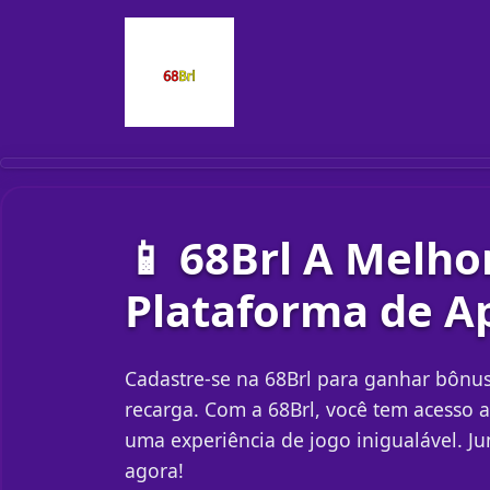
📱 68Brl A Melho
Plataforma de A
Cadastre-se na 68Brl para ganhar bônu
recarga. Com a 68Brl, você tem acesso a
uma experiência de jogo inigualável. J
agora!