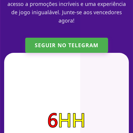
acesso a promoções incríveis e uma experiência
de jogo inigualável. Junte-se aos vencedores
agora!
SEGUIR NO TELEGRAM