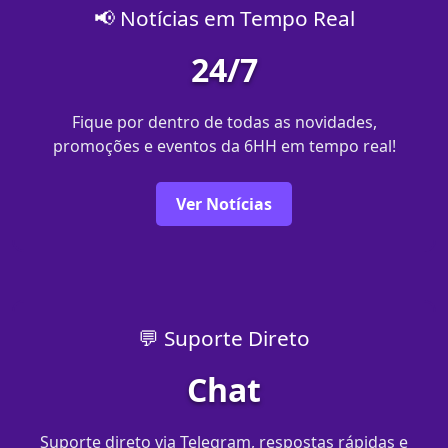
📢 Notícias em Tempo Real
24/7
Fique por dentro de todas as novidades,
promoções e eventos da 6HH em tempo real!
Ver Notícias
💬 Suporte Direto
Chat
Suporte direto via Telegram, respostas rápidas e