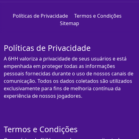
Políticas de Privacidade
Termos e Condições
Sitemap
Políticas de Privacidade
A 6HH valoriza a privacidade de seus usuários e está
empenhada em proteger todas as informações
pessoais fornecidas durante o uso de nossos canais de
comunicação. Todos os dados coletados são utilizados
exclusivamente para fins de melhoria contínua da
experiência de nossos jogadores.
Termos e Condições