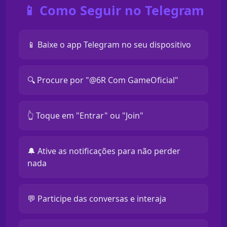
📱 Como Seguir no Telegram
📱 Baixe o app Telegram no seu dispositivo
🔍 Procure por "@6R Com GameOficial"
👆 Toque em "Entrar" ou "Join"
🔔 Ative as notificações para não perder
nada
💬 Participe das conversas e interaja