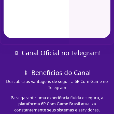
📱 Canal Oficial no Telegram!
📱 Benefícios do Canal
Descubra as vantagens de seguir a 6R Com Game no
Telegram
Para garantir uma experiência fluida e segura, a
plataforma 6R Com Game Brasil atualiza
constantemente seus sistemas e servidores,