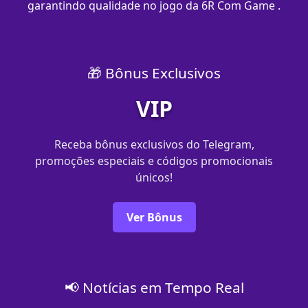
garantindo qualidade no jogo da 6R Com Game .
🎁 Bônus Exclusivos
VIP
Receba bônus exclusivos do Telegram,
promoções especiais e códigos promocionais
únicos!
Ver Bônus
📢 Notícias em Tempo Real