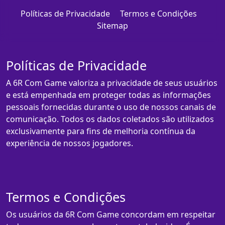
Políticas de Privacidade
Termos e Condições
Sitemap
Políticas de Privacidade
A 6R Com Game valoriza a privacidade de seus usuários
e está empenhada em proteger todas as informações
pessoais fornecidas durante o uso de nossos canais de
comunicação. Todos os dados coletados são utilizados
exclusivamente para fins de melhoria contínua da
experiência de nossos jogadores.
Termos e Condições
Os usuários da 6R Com Game concordam em respeitar