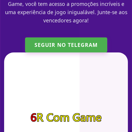
Game, você tem acesso a promoções incríveis e
uma experiência de jogo inigualável. Junte-se aos
vencedores agora!
SEGUIR NO TELEGRAM