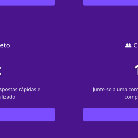
reto
👥 
t
espostas rápidas e
Junte-se a uma com
lizado!
compa
e