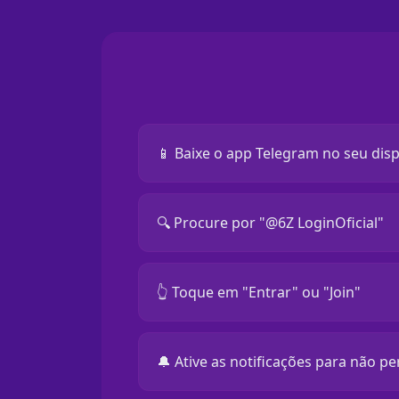
📱 Baixe o app Telegram no seu disp
🔍 Procure por "@6Z LoginOficial"
👆 Toque em "Entrar" ou "Join"
🔔 Ative as notificações para não p