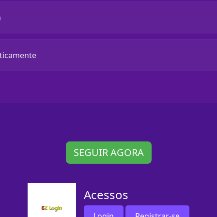
a
aticamente
SEGUIR AGORA
Acessos
Login
Registrar-se