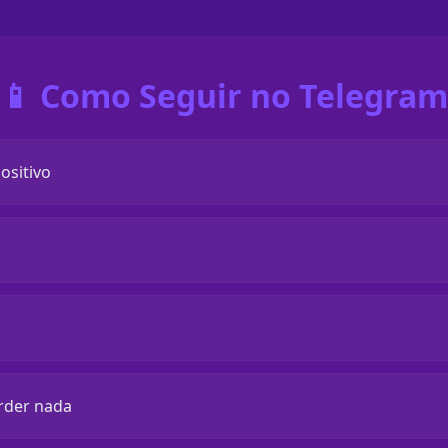
📱 Como Seguir no Telegram
ositivo
erder nada