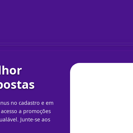
lhor
postas
ônus no cadastro e em
m acesso a promoções
ualável. Junte-se aos