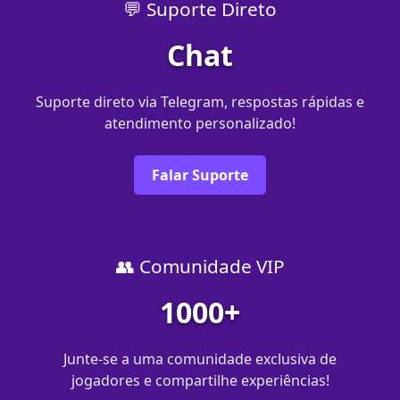
💬 Suporte Direto
Chat
Suporte direto via Telegram, respostas rápidas e
atendimento personalizado!
Falar Suporte
👥 Comunidade VIP
1000+
Junte-se a uma comunidade exclusiva de
jogadores e compartilhe experiências!