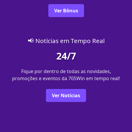
Ver Bônus
📢 Notícias em Tempo Real
24/7
Fique por dentro de todas as novidades,
promoções e eventos da 705Win em tempo real!
Ver Notícias