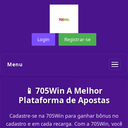
Login
Registrar-se
Menu
📱 705Win A Melhor
Plataforma de Apostas
Cadastre-se na 705Win para ganhar bônus no
cadastro e em cada recarga. Com a 705Win, você