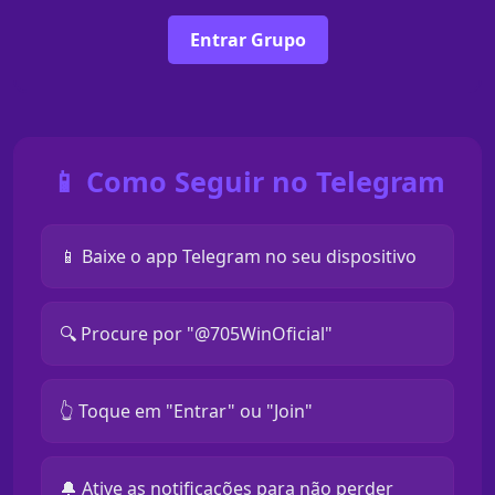
Entrar Grupo
📱 Como Seguir no Telegram
📱 Baixe o app Telegram no seu dispositivo
🔍 Procure por "@705WinOficial"
👆 Toque em "Entrar" ou "Join"
🔔 Ative as notificações para não perder