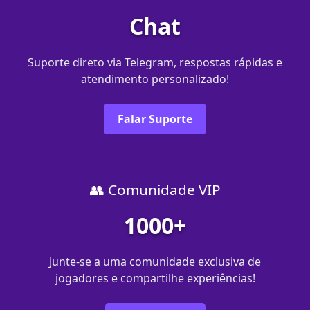
Chat
Suporte direto via Telegram, respostas rápidas e
atendimento personalizado!
Falar Suporte
👥 Comunidade VIP
1000+
Junte-se a uma comunidade exclusiva de
jogadores e compartilhe experiências!