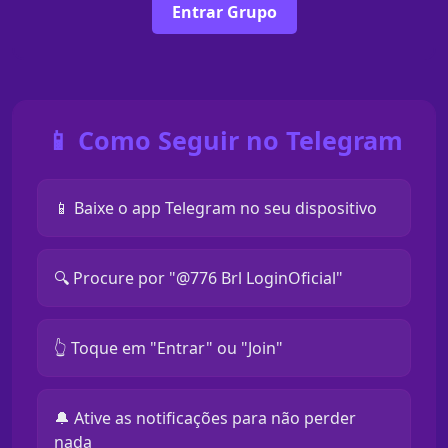
Entrar Grupo
📱 Como Seguir no Telegram
📱 Baixe o app Telegram no seu dispositivo
🔍 Procure por "@776 Brl LoginOficial"
👆 Toque em "Entrar" ou "Join"
🔔 Ative as notificações para não perder
nada