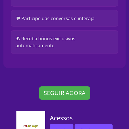
💬 Participe das conversas e interaja
🎁 Receba bônus exclusivos
automaticamente
SEGUIR AGORA
Acessos