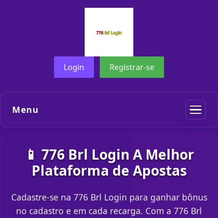
Login
Registrar-se
Menu
📱 776 Brl Login A Melhor
Plataforma de Apostas
Cadastre-se na 776 Brl Login para ganhar bônus
no cadastro e em cada recarga. Com a 776 Brl