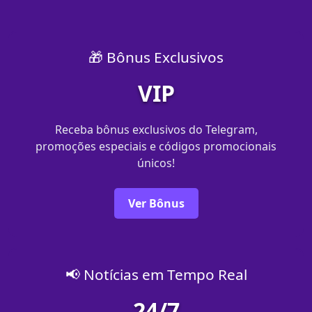
🎁 Bônus Exclusivos
VIP
Receba bônus exclusivos do Telegram,
promoções especiais e códigos promocionais
únicos!
Ver Bônus
📢 Notícias em Tempo Real
24/7