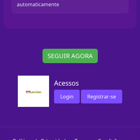
automaticamente
SEGUIR AGORA
Acessos
Login
Registrar-se