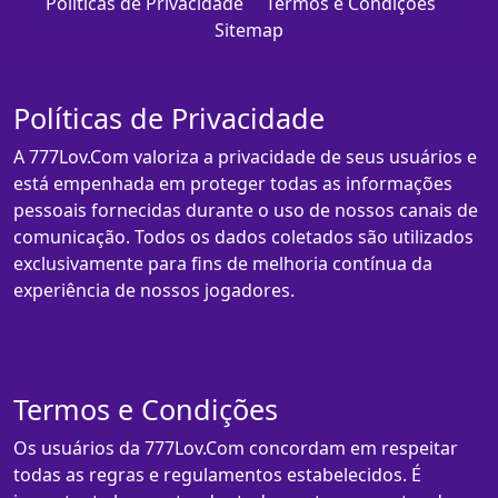
Políticas de Privacidade
Termos e Condições
Sitemap
Políticas de Privacidade
A 777Lov.Com valoriza a privacidade de seus usuários e
está empenhada em proteger todas as informações
pessoais fornecidas durante o uso de nossos canais de
comunicação. Todos os dados coletados são utilizados
exclusivamente para fins de melhoria contínua da
experiência de nossos jogadores.
Termos e Condições
Os usuários da 777Lov.Com concordam em respeitar
todas as regras e regulamentos estabelecidos. É