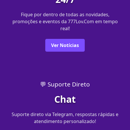
Fique por dentro de todas as novidades,
promoções e eventos da 777Lov.Com em tempo
real!
Ver Notícias
💬 Suporte Direto
Chat
Suporte direto via Telegram, respostas rápidas e
atendimento personalizado!