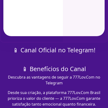
📱 Canal Oficial no Telegram!
📱 Benefícios do Canal
Descubra as vantagens de seguir a 777Lov.Com no
Telegram
Desde sua criação, a plataforma 777Lov.Com Brasil
prioriza o valor do cliente — a 777Lov.Com garante
satisfação tanto emocional quanto financeira.