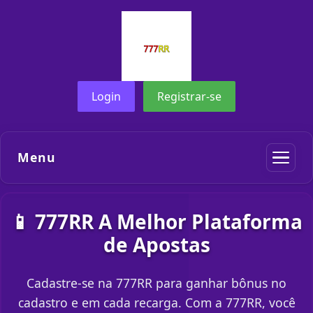
Login
Registrar-se
Menu
📱 777RR A Melhor Plataforma
de Apostas
Cadastre-se na 777RR para ganhar bônus no
cadastro e em cada recarga. Com a 777RR, você