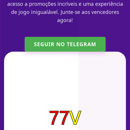
acesso a promoções incríveis e uma experiência
de jogo inigualável. Junte-se aos vencedores
agora!
SEGUIR NO TELEGRAM