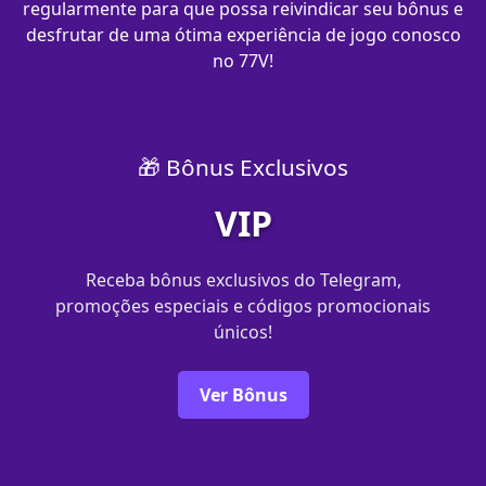
regularmente para que possa reivindicar seu bônus e
desfrutar de uma ótima experiência de jogo conosco
no 77V!
🎁 Bônus Exclusivos
VIP
Receba bônus exclusivos do Telegram,
promoções especiais e códigos promocionais
únicos!
Ver Bônus