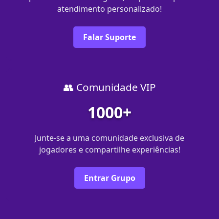
atendimento personalizado!
Falar Suporte
👥 Comunidade VIP
1000+
Junte-se a uma comunidade exclusiva de
jogadores e compartilhe experiências!
Entrar Grupo