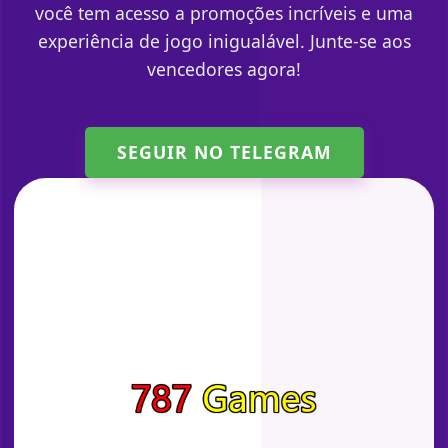
você tem acesso a promoções incríveis e uma
experiência de jogo inigualável. Junte-se aos
vencedores agora!
SEGUIR NO TELEGRAM