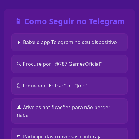
📱 Como Seguir no Telegram
📱 Baixe o app Telegram no seu dispositivo
🔍 Procure por "@787 GamesOficial"
👆 Toque em "Entrar" ou "Join"
🔔 Ative as notificações para não perder
nada
💬 Participe das conversas e interaja