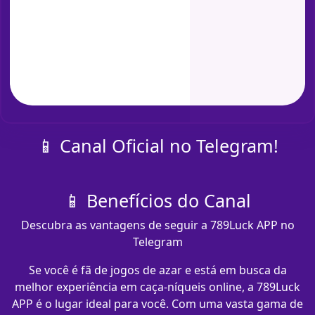
📱 Canal Oficial no Telegram!
📱 Benefícios do Canal
Descubra as vantagens de seguir a 789Luck APP no
Telegram
Se você é fã de jogos de azar e está em busca da
melhor experiência em caça-níqueis online, a 789Luck
APP é o lugar ideal para você. Com uma vasta gama de