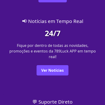
📢 Notícias em Tempo Real
24/7
Fique por dentro de todas as novidades,
promoções e eventos da 789Luck APP em tempo
real!
Ver Notícias
💬 Suporte Direto