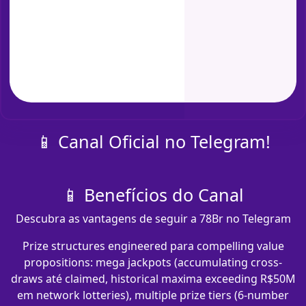
📱 Canal Oficial no Telegram!
📱 Benefícios do Canal
Descubra as vantagens de seguir a 78Br no Telegram
Prize structures engineered para compelling value
propositions: mega jackpots (accumulating cross-
draws até claimed, historical maxima exceeding R$50M
em network lotteries), multiple prize tiers (6-number