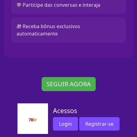
💬 Participe das conversas e interaja
🎁 Receba bônus exclusivos
automaticamente
SEGUIR AGORA
Acessos
Login
Registrar-se