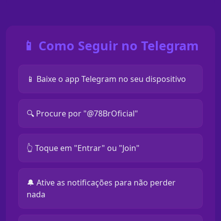
📱 Como Seguir no Telegram
📱 Baixe o app Telegram no seu dispositivo
🔍 Procure por "@78BrOficial"
👆 Toque em "Entrar" ou "Join"
🔔 Ative as notificações para não perder
nada