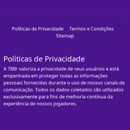
Políticas de Privacidade
Termos e Condições
Sitemap
Políticas de Privacidade
A 78Br valoriza a privacidade de seus usuários e está
empenhada em proteger todas as informações
pessoais fornecidas durante o uso de nossos canais de
comunicação. Todos os dados coletados são utilizados
exclusivamente para fins de melhoria contínua da
experiência de nossos jogadores.