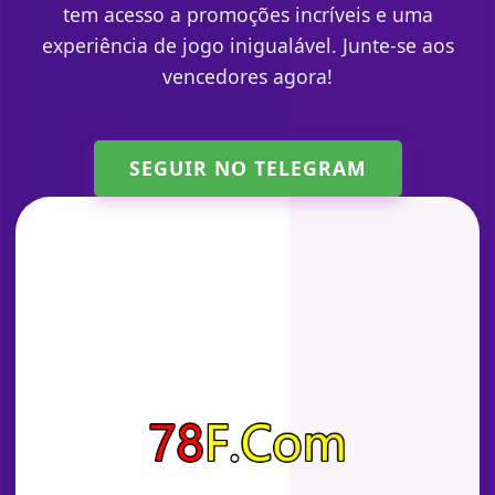
tem acesso a promoções incríveis e uma
experiência de jogo inigualável. Junte-se aos
vencedores agora!
SEGUIR NO TELEGRAM