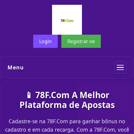
Login
Registrar-se
Menu
📱 78F.Com A Melhor
Plataforma de Apostas
Cadastre-se na 78F.Com para ganhar bônus no
cadastro e em cada recarga. Com a 78F.Com, você