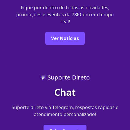
Fique por dentro de todas as novidades,
promoções e eventos da 78F.Com em tempo
real!
Ver Notícias
💬 Suporte Direto
Chat
Suporte direto via Telegram, respostas rápidas e
atendimento personalizado!