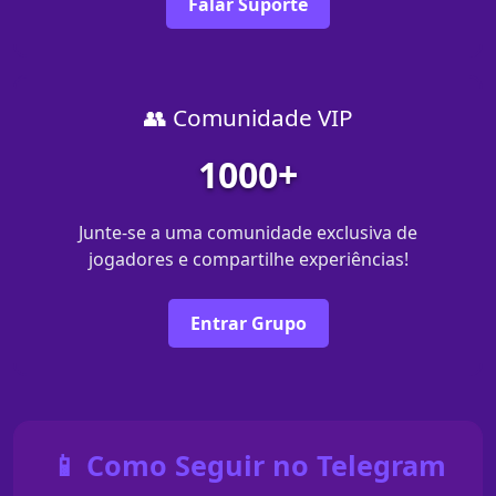
Falar Suporte
👥 Comunidade VIP
1000+
Junte-se a uma comunidade exclusiva de
jogadores e compartilhe experiências!
Entrar Grupo
📱 Como Seguir no Telegram