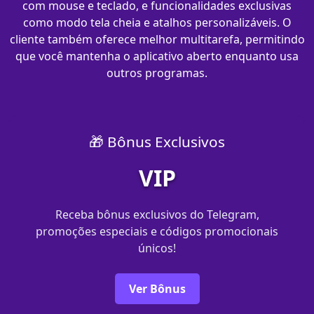
com mouse e teclado, e funcionalidades exclusivas
como modo tela cheia e atalhos personalizáveis. O
cliente também oferece melhor multitarefa, permitindo
que você mantenha o aplicativo aberto enquanto usa
outros programas.
🎁 Bônus Exclusivos
VIP
Receba bônus exclusivos do Telegram,
promoções especiais e códigos promocionais
únicos!
Ver Bônus