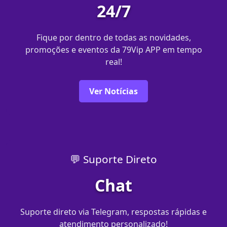
24/7
Fique por dentro de todas as novidades,
promoções e eventos da 79Vip APP em tempo
real!
Ver Notícias
💬 Suporte Direto
Chat
Suporte direto via Telegram, respostas rápidas e
atendimento personalizado!