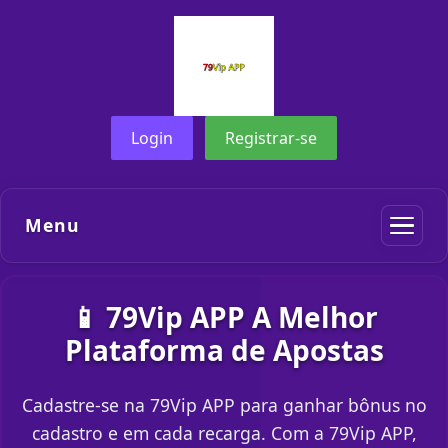
Login
Registrar-se
Menu
📱 79Vip APP A Melhor
Plataforma de Apostas
Cadastre-se na 79Vip APP para ganhar bônus no
cadastro e em cada recarga. Com a 79Vip APP,