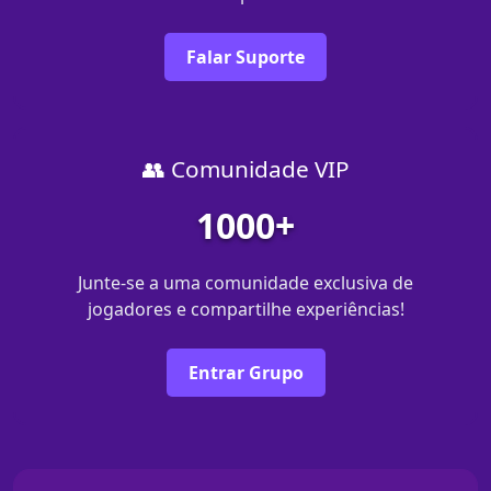
Falar Suporte
👥 Comunidade VIP
1000+
Junte-se a uma comunidade exclusiva de
jogadores e compartilhe experiências!
Entrar Grupo