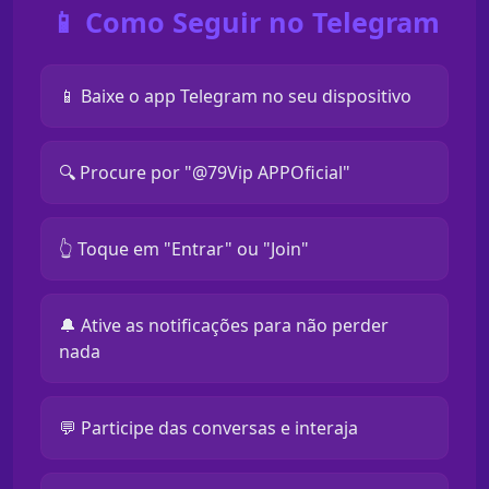
📱 Como Seguir no Telegram
📱 Baixe o app Telegram no seu dispositivo
🔍 Procure por "@79Vip APPOficial"
👆 Toque em "Entrar" ou "Join"
🔔 Ative as notificações para não perder
nada
💬 Participe das conversas e interaja