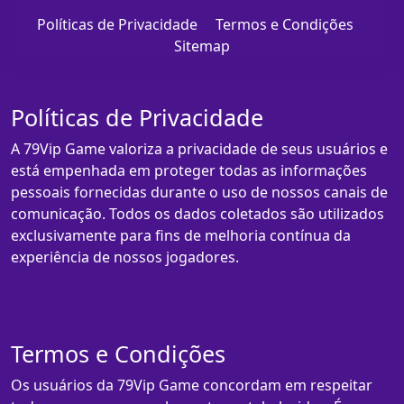
Políticas de Privacidade
Termos e Condições
Sitemap
Políticas de Privacidade
A 79Vip Game valoriza a privacidade de seus usuários e
está empenhada em proteger todas as informações
pessoais fornecidas durante o uso de nossos canais de
comunicação. Todos os dados coletados são utilizados
exclusivamente para fins de melhoria contínua da
experiência de nossos jogadores.
Termos e Condições
Os usuários da 79Vip Game concordam em respeitar