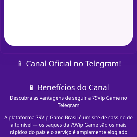
📱 Canal Oficial no Telegram!
📱 Benefícios do Canal
Descubra as vantagens de seguir a 79Vip Game no
Telegram
A plataforma 79Vip Game Brasil é um site de cassino de
alto nível — os saques da 79Vip Game são os mais
rápidos do país e o serviço é amplamente elogiado