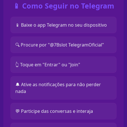
📱 Como Seguir no Telegram
📱 Baixe o app Telegram no seu dispositivo
🔍 Procure por "@7Bslot TelegramOficial"
👆 Toque em "Entrar" ou "Join"
🔔 Ative as notificações para não perder
nada
💬 Participe das conversas e interaja