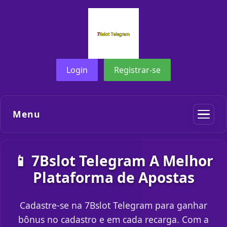
Login
Registrar-se
Menu
📱 7Bslot Telegram A Melhor
Plataforma de Apostas
Cadastre-se na 7Bslot Telegram para ganhar
bônus no cadastro e em cada recarga. Com a