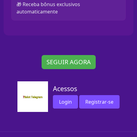
🎁 Receba bônus exclusivos
automaticamente
SEGUIR AGORA
Acessos
Login
Registrar-se