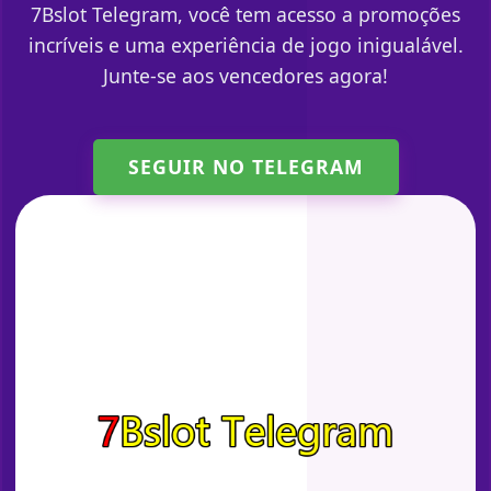
7Bslot Telegram, você tem acesso a promoções
incríveis e uma experiência de jogo inigualável.
Junte-se aos vencedores agora!
SEGUIR NO TELEGRAM